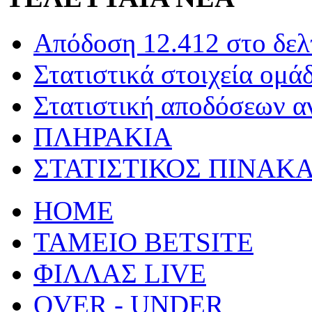
Απόδοση 12.412 στο δελτ
Στατιστικά στοιχεία ομά
Στατιστική αποδόσεων α
ΠΛΗΡΑΚΙΑ
ΣΤΑΤΙΣΤΙΚΟΣ ΠΙΝΑΚ
HOME
ΤΑΜΕΙΟ BETSITE
ΦΙΛΛΑΣ LIVE
OVER - UNDER