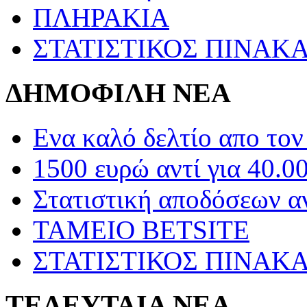
ΠΛΗΡΑΚΙΑ
ΣΤΑΤΙΣΤΙΚΟΣ ΠΙΝΑΚ
ΔΗΜΟΦΙΛΗ
ΝΕΑ
Ενα καλό δελτίο απο τον 
1500 ευρώ αντί για 40.0
Στατιστική αποδόσεων α
TAMEIO BETSITE
ΣΤΑΤΙΣΤΙΚΟΣ ΠΙΝΑΚ
ΤΕΛΕΥΤΑΙΑ ΝΕΑ