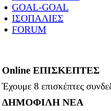
GOAL-GOAL
ΙΣΟΠΑΛΙΕΣ
FORUM
Online
ΕΠΙΣΚΕΠΤΕΣ
Έχουμε 8 επισκέπτες συνδε
ΔΗΜΟΦΙΛΗ
ΝΕΑ