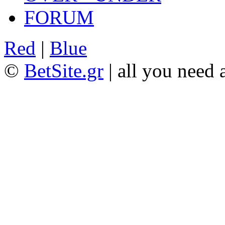
FORUM
Red
|
Blue
©
BetSite.gr
| all you need 