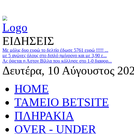
ΕΙΔΗΣΕΙΣ
Με μόλις δυο ευρώ το δελτίο έδωσε 5761 ευρώ !!!!! ...
με 5 αγώνες όλους στο διπλό ημίχρονο και με 3,90 ε...
Ας όψεται η Αστον Βίλλα που κόλλησε στο 1-0 διαφορ...
Δευτέρα, 10 Αύγουστος 20
HOME
ΤΑΜΕΙΟ BETSITE
ΠΛΗΡΑΚΙΑ
OVER - UNDER