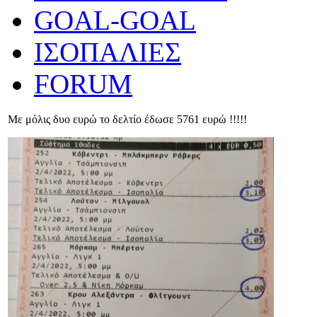
GOAL-GOAL
ΙΣΟΠΑΛΙΕΣ
FORUM
Με μόλις δυο ευρώ το δελτίο έδωσε 5761 ευρώ !!!!!