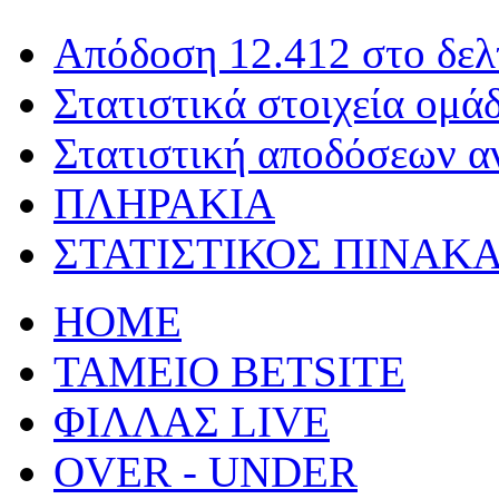
Απόδοση 12.412 στο δελτ
Στατιστικά στοιχεία ομά
Στατιστική αποδόσεων α
ΠΛΗΡΑΚΙΑ
ΣΤΑΤΙΣΤΙΚΟΣ ΠΙΝΑΚ
HOME
ΤΑΜΕΙΟ BETSITE
ΦΙΛΛΑΣ LIVE
OVER - UNDER