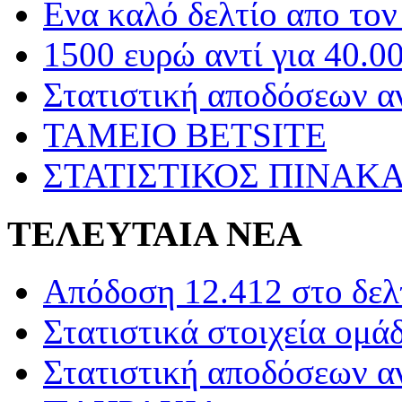
Ενα καλό δελτίο απο τον 
1500 ευρώ αντί για 40.0
Στατιστική αποδόσεων α
TAMEIO BETSITE
ΣΤΑΤΙΣΤΙΚΟΣ ΠΙΝΑΚ
ΤΕΛΕΥΤΑΙΑ
ΝΕΑ
Απόδοση 12.412 στο δελτ
Στατιστικά στοιχεία ομά
Στατιστική αποδόσεων α