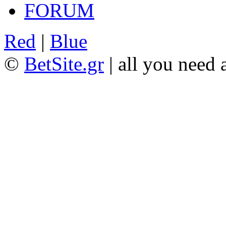
FORUM
Red
|
Blue
©
BetSite.gr
| all you need 