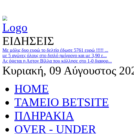
ΕΙΔΗΣΕΙΣ
Με μόλις δυο ευρώ το δελτίο έδωσε 5761 ευρώ !!!!! ...
με 5 αγώνες όλους στο διπλό ημίχρονο και με 3,90 ε...
Ας όψεται η Αστον Βίλλα που κόλλησε στο 1-0 διαφορ...
Κυριακή, 09 Αύγουστος 20
HOME
ΤΑΜΕΙΟ BETSITE
ΠΛΗΡΑΚΙΑ
OVER - UNDER